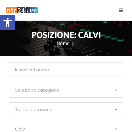
Open toolbar
Home
POSIZIONE:
CALVI
Eventi
Home
Contatti
Seleziona categoria
Tutte le province
Calvi