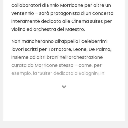
collaboratori di Ennio Morricone per oltre un
ventennio – sarà protagonista di un concerto
interamente dedicato alle Cinema suites per
violino ed orchestra del Maestro.
Non mancheranno all’appello i celeberrimi
lavori scritti per Tornatore, Leone, De Palma,
insieme ad altri brani nell’orchestrazione
curata da Morricone stesso – come, per
esempio, la “Suite” dedicata a Bolognini, in
prima esecuzione assoluta.
L’evento, reso possibile grazie alla profonda e
sincera generosità del pastificio Rummo,
permetterà al pubblico di vivere una serata
indimenticabile ed è il frutto della volontà del
presidente Cosimo Rummo di offrire