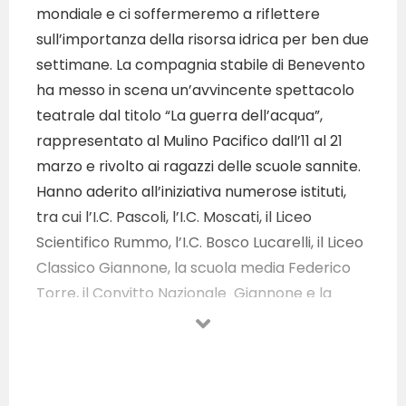
mondiale e ci soffermeremo a riflettere
sull’importanza della risorsa idrica per ben due
settimane. La compagnia stabile di Benevento
ha messo in scena un’avvincente spettacolo
teatrale dal titolo “La guerra dell’acqua”,
rappresentato al Mulino Pacifico dall’11 al 21
marzo e rivolto ai ragazzi delle scuole sannite.
Hanno aderito all’iniziativa numerose istituti,
tra cui l’I.C. Pascoli, l’I.C. Moscati, il Liceo
Scientifico Rummo, l’I.C. Bosco Lucarelli, il Liceo
Classico Giannone, la scuola media Federico
Torre, il Convitto Nazionale Giannone e la
scuola primaria San Filippo Neri, per un totale
di quasi 1000 alunni coinvolti. Il 14 marzo, inoltre,
gli studenti, dopo la rappresentazione, hanno
potuto osservare la fauna e la flora del fiume