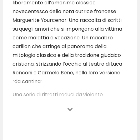
liberamente all’omonimo classico
novecentesco della nota autrice francese
Marguerite Yourcenar. Una raccolta di scritti
su quegli amori che si impongono alla vittima
come malattia e vocazione. Un macabro
carillon che attinge al panorama della
mitologia classica e della tradizione giudaico-
cristiana, strizzando l’occhio al teatro di Luca
Ronconi e Carmelo Bene, nella loro versione
“da cantina”.
Una serie di ritratti reduci da violente
esperienze di vita: le figure di Clitemnestra,
Maria Maddalena e Faone, l’amante della
poetessa Saffo, condurranno il pubblico in un
vero e proprio viaggio esperienziale all’Inferno,
in uno spazio teatrale non convenzionale,