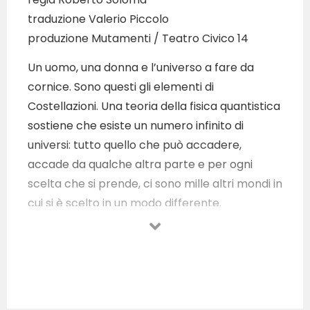
traduzione Valerio Piccolo
produzione Mutamenti / Teatro Civico 14
Un uomo, una donna e l’universo a fare da
cornice. Sono questi gli elementi di
Costellazioni. Una teoria della fisica quantistica
sostiene che esiste un numero infinito di
universi: tutto quello che può accadere,
accade da qualche altra parte e per ogni
scelta che si prende, ci sono mille altri mondi in
cui si è scelto in un modo differente.
Assolutamente divertente, ma
disperatamente triste: è proprio il suo
dinamismo intellettuale ed emotivo a rendere
lo spettacolo unico e travolgente, un vero e
proprio “classico contemporaneo”.