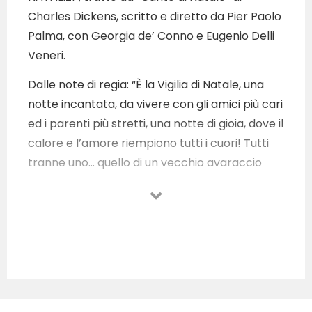
Charles Dickens, scritto e diretto da Pier Paolo
Palma, con Georgia de’ Conno e Eugenio Delli
Veneri.
Dalle note di regia: “È la Vigilia di Natale, una
notte incantata, da vivere con gli amici più cari
ed i parenti più stretti, una notte di gioia, dove il
calore e l’amore riempiono tutti i cuori! Tutti
tranne uno… quello di un vecchio avaraccio
pieno di odio e di rancore, a tal punto da
tenere l’intero mondo lontano da sé: egli non
ha un amico, non ha un affetto, e perfino le
persone per strada lo evitano. Proprio quella
notte però, incontrerà tre figure incredibili,
pronte a regalargli un’ultima opportunità.
Riusciranno gli Spiriti del Tempo a rinsavirlo e a