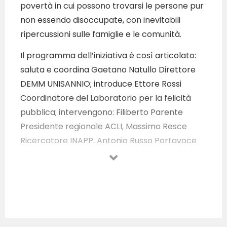
povertà in cui possono trovarsi le persone pur
non essendo disoccupate, con inevitabili
ripercussioni sulle famiglie e le comunità.
Il programma dell’iniziativa è così articolato:
saluta e coordina Gaetano Natullo Direttore
DEMM UNISANNIO; introduce Ettore Rossi
Coordinatore del Laboratorio per la felicità
pubblica; intervengono: Filiberto Parente
Presidente regionale ACLI, Massimo Resce
Ricercatore INAPP, Antonio Russo Portavoce
nazionale Alleanza contro la povertà, Paola
Saracini Prof.ssa associata di Diritto del lavoro
– DEMM UNISANNIO, Guido Tortorella Esposito
Prof. Associato di Storia del pensiero
economico DEMM UNISANNIO.