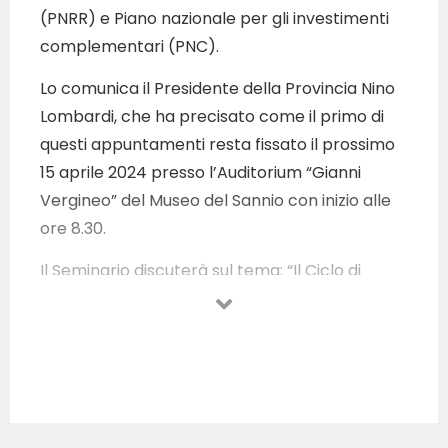
(PNRR) e Piano nazionale per gli investimenti
complementari (PNC).
Lo comunica il Presidente della Provincia Nino
Lombardi, che ha precisato come il primo di
questi appuntamenti resta fissato il prossimo
15 aprile 2024 presso l’Auditorium “Gianni
Vergineo” del Museo del Sannio con inizio alle
ore 8.30.
Il Seminario discuterà sul tema: “Il Ciclo di
Bilancio nella Giurisprudenza e nella Direzione
per Obiettivi. Principi ed Esemplificazioni. I
Nuovi Paradigmi del Pnrr e del Pnc” e si
realizzerà con la collaborazione dell’Ordine dei
Dottori Commercialisti e degli Esperti Contabili
e dell’Ordine degli Avvocati.