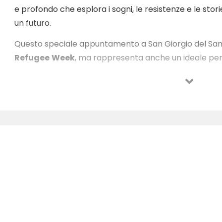
e profondo che esplora i sogni, le resistenze e le storie
un futuro.
Questo speciale appuntamento a San Giorgio del Sann
Refugee
Week
, ma rappresenta anche un ideale pe
anteprima della prossima edizione del Mario Puzo
che si svolgerà dal 19 al 24 agosto 2026, toccando divers
cui Venticano, Colle Sannita, San Martino Sannita e Tu
L’evento si inserisce anche all’interno delle attività 
iniziativa che restituisce lo spazio pubblico del Campo
serie di iniziative e attività di cultura, sport e aggrega
Tutte le informazioni sul programma nazionale della R
su
refugeeweek.org/refugeeweekitalia
.