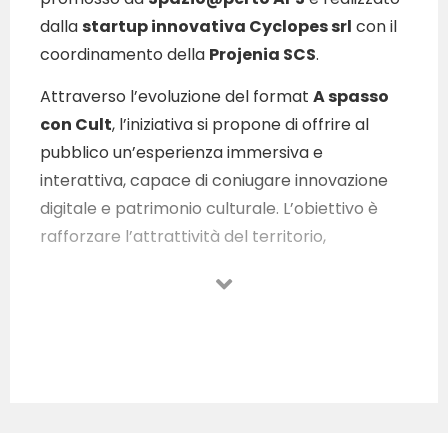
dalla
startup innovativa Cyclopes srl
con il
coordinamento della
Projenia SCS
.
Attraverso l’evoluzione del format
A spasso
con Cult
,
l’iniziativa si propone di offrire al
pubblico un’esperienza immersiva e
interattiva, capace di coniugare innovazione
digitale e patrimonio culturale. L’obiettivo è
rafforzare l’attrattività del territorio,
stimolando nuove forme di fruizione turistica e
culturale e promuovendo la conoscenza delle
identità locali in chiave contemporanea.
Un aspetto centrale è l’attenzione
all’inclusione, resa possibile dall’utilizzo di
strumenti digitali e linguaggi accessibili che
permettono a pubblici diversi – giovani,