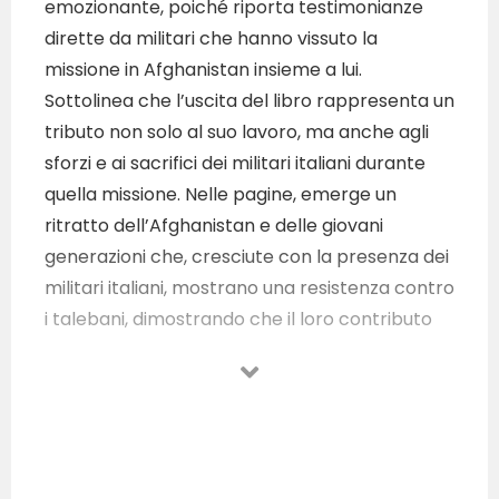
emozionante, poiché riporta testimonianze
dirette da militari che hanno vissuto la
missione in Afghanistan insieme a lui.
Sottolinea che l’uscita del libro rappresenta un
tributo non solo al suo lavoro, ma anche agli
sforzi e ai sacrifici dei militari italiani durante
quella missione. Nelle pagine, emerge un
ritratto dell’Afghanistan e delle giovani
generazioni che, cresciute con la presenza dei
militari italiani, mostrano una resistenza contro
i talebani, dimostrando che il loro contributo
ha avuto un impatto significativo sul territorio.
Il generale Bellacicco, già comandante della
Brigata Alpina “Julia” e comandante della
Regione Ovest in Afghanistan durante la
missione Isaf della Nato nel 2010-11, rende