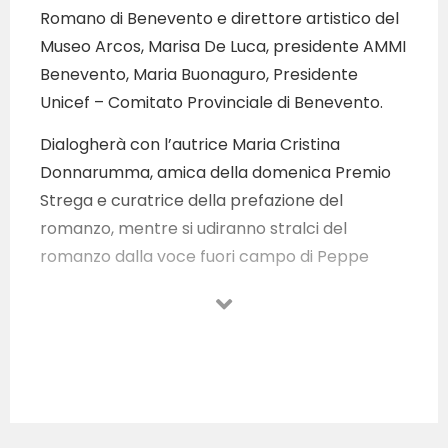
Romano di Benevento e direttore artistico del
Museo Arcos, Marisa De Luca, presidente AMMI
Benevento, Maria Buonaguro, Presidente
Unicef – Comitato Provinciale di Benevento.
Dialogherà con l’autrice Maria Cristina
Donnarumma, amica della domenica Premio
Strega e curatrice della prefazione del
romanzo, mentre si udiranno stralci del
romanzo dalla voce fuori campo di Peppe
Barile.
A un anno dalla pubblicazione è sempre più
forte l’esigenza di invitare i giovani a credere
nei propri sogni e non arrendersi di fronte alle
difficoltà della vita, accettando gli imprevisti
dell’esistenza e rialzandosi più forti grazie