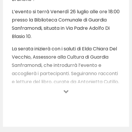
L’evento si terrà Venerdì 26 luglio alle ore 18:00
presso la Biblioteca Comunale di Guardia
Sanframondi, situata in Via Padre Adolfo Di
Blasio 10.
La serata inizierà con i saluti di Elda Chiara Del
Vecchio, Assessore alla Cultura di Guardia
Sanframondi, che introdurrà l’evento e
accoglierà i partecipanti. Seguiranno racconti
e letture del libro, curate da Antonietta Cutillo,
bibliotecaria, che con la sua esperienza
guiderà i presenti attraverso le pagine del libro
e Marilina Di Cosmo, docente, che arricchirà
l’evento con interpretazioni coinvolgenti e
spiegazioni dettagliate.