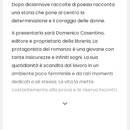
Dopo diciannove raccolte di poesia racconta
una storia che pone al centro la
determinazione e il coraggio delle donne.
A presentarla sarà Domenico Cosentino,
editore e proprietario della libreria. La
protagonista del romanzo è una giovane con
tante insicurezze e infiniti sogni. La sua
quotidianità è scandita dal lavoro in un
ambiente poco femminile e da rari momenti
dedicati a sé stessa. La vita la mette
costantemente alla prova e le riserva incontri
ed esperienze inaspettati. Un tragico incidente
cambia per sempre il suo modo di essere e la
porta a compiere delle scelte. Dopo momenti
di sconforto e dolore, arriva chi