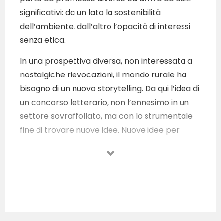
significativi: da un lato la sostenibilità
dell’ambiente, dall’altro l’opacità di interessi
senza etica.
In una prospettiva diversa, non interessata a
nostalgiche rievocazioni, il mondo rurale ha
bisogno di un nuovo storytelling. Da qui l’idea di
un concorso letterario, non l’ennesimo in un
settore sovraffollato, ma con lo strumentale
fine di trovare nuove idee. Nuove idee per
capire un mondo che è tutt’altro che
marginale o anacronistico, soprattutto per le
prospettive che il futuro richiede.
Il Concorso Letterario Nazionale Mondo Rurale
è bandito dalla Fondazione Terre Magiche
Sannite, in collaborazione con il Consorzio