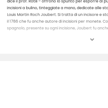
dice il prof. Rotili – offrono lo spunto per esporre al p
incisioni a bulino, tinteggiate a mano, dedicate alle sta
Louis Martin Roch Joubert. Si tratta di un incisore e st
il 1786 che fu anche autore di incisioni per monete. Com
spagnolo, presente su ogni incisione, Joubert fu anc
Veuve Daudet. Anche il figlio, noto solo come ‘Joubert 
proprio, fu un incisore di ritratti. Una delle sue opere
Londra e reca un’iscrizione che informa sulla formazi
Lempereur”. “Su Louis Martin Roch Joubert, di cui si
conservate nella Bibliothèque Nationale de France, esi
Tuttavia gli dedica una voce l’importante opera enci
Bildenden Künstler di Ulrich Thieme e Felix Becker, Leipzi
14 incisioni esposte fu acquisita dal Museo del Sannio ne
La Mostra, che resterà aperta fino al prossimo 7 aprile (
giorni, fatta eccezione il lunedì che è il giorno di ch
prossimo (ore 17) dal Presidente della Provincia di B