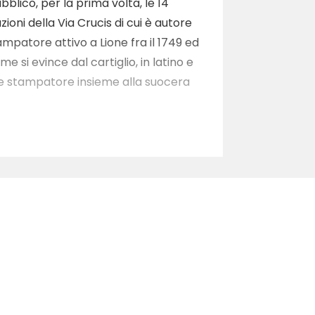
ubblico, per la prima volta, le 14
zioni della Via Crucis di cui è autore
ampatore attivo a Lione fra il 1749 ed
e si evince dal cartiglio, in latino e
he stampatore insieme alla suocera
fils’, perché se ne ignora il nome
 è conservata nel British Museum di
one del giovane Joubert presso L.
 conoscono almeno 43 opere
ste una limitatissima bibliografia.
clopedica Allgemeines Lexicon der
g 1926, vol. XIX, p. 190. La serie delle
l 1961>”, conclude Rotili.
dalle ore 9,00 alle 19,00 di tutti i
iusura) verrà inaugurata martedì
enevento Nino Lombardi.