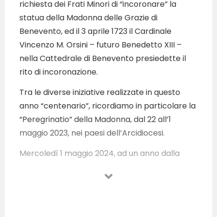
richiesta dei Frati Minori di “incoronare” la
statua della Madonna delle Grazie di
Benevento, ed il 3 aprile 1723 il Cardinale
Vincenzo M. Orsini – futuro Benedetto XIII –
nella Cattedrale di Benevento presiedette il
rito di incoronazione.
Tra le diverse iniziative realizzate in questo
anno “centenario”, ricordiamo in particolare la
“Peregrinatio” della Madonna, dal 22 all’1
maggio 2023, nei paesi dell’Arcidiocesi.
Mercoledì 1 maggio 2024, ad un anno dalla
conclusione della “Peregrinatio”, alle ore 19.00
nella Basilica di Benevento si terrà la Solenne
Concelebrazione presieduta da S. E. Mons.
Felice Accrocca, Arcivescovo di Benevento. Al