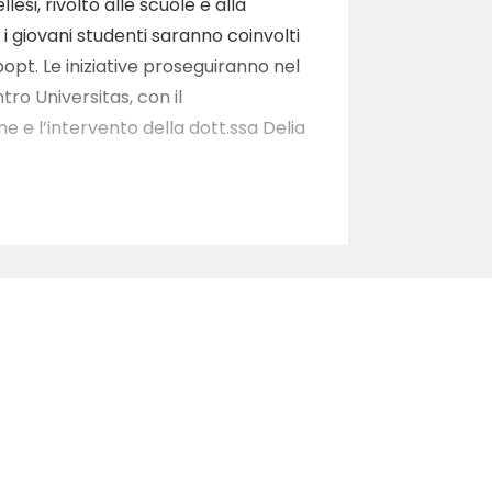
esi, rivolto alle scuole e alla
 i giovani studenti saranno coinvolti
opt. Le iniziative proseguiranno nel
tro Universitas, con il
 e l’intervento della dott.ssa Delia
 di tesi in storia moderna su casi di
rofe nel XVIII secolo. A seguire, la
ga, Massimo di Monaco. Gli eventi si
iori sulla panchina rossa, collocata
o, cittadina morconese vittima di
guiranno le letture di scritti ad
 In quest’occasione la Comunità
ca dal titolo “L’Albero dei pensieri”,
ta contro la violenza di genere è
dianamente sostenere azioni che