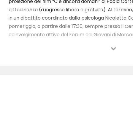
proiezione del film “C’è ancora domani” di Paola Cortell
cittadinanza (a ingresso libero e gratuito). Al termine,
in un dibattito coordinato dalla psicologa Nicoletta Co
pomeriggio, a partire dalle 17:30, sempre presso il Cen
coinvolgimento attivo del Forum dei Giovani di Morcone
Cassetta, giovane morconese, che esporrà il suo lavoro
violenza verificatisi a Morcone e in altre comunità limit
lezione di difesa personale con il maestro di krav-ma
concluderanno lunedì mattina con la deposizione dei f
in Piazza Manente nel 2019, in omaggio a Aurora Marin
femminicio e a tutte le donne vittime di violenza, cui se
opera degli studenti del Liceo Scientifico di Morcone.
Alloggio “Rua Nueva” inaugurerà un’installazione artisti
sempre dedicata alle vittime di violenza.
“Il ruolo delle istituzioni e delle associazioni nella lot
fondamentale. Siamo consapevoli che bisogna quoti