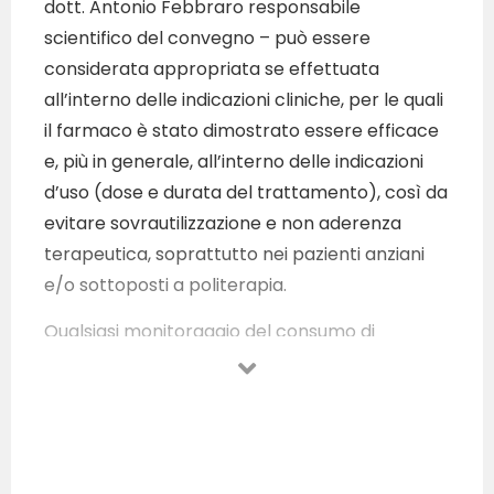
dott. Antonio Febbraro responsabile
scientifico del convegno – può essere
considerata appropriata se effettuata
all’interno delle indicazioni cliniche, per le quali
il farmaco è stato dimostrato essere efficace
e, più in generale, all’interno delle indicazioni
d’uso (dose e durata del trattamento), così da
evitare sovrautilizzazione e non aderenza
terapeutica, soprattutto nei pazienti anziani
e/o sottoposti a politerapia.
Qualsiasi monitoraggio del consumo di
medicinali non può prescindere dall’analisi dei
profili di appropriatezza d’uso, attraverso
l’individuazione di indicatori idonei a
sintetizzare le scelte prescrittive del medico e
le modalità di utilizzo del farmaco da parte del