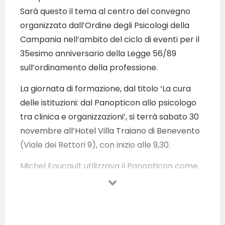
Sarà questo il tema al centro del convegno
organizzato dall’Ordine degli Psicologi della
Campania nell’ambito del ciclo di eventi per il
35esimo anniversario della Legge 56/89
sull’ordinamento della professione.
La giornata di formazione, dal titolo ‘La cura
delle istituzioni: dal Panopticon allo psicologo
tra clinica e organizzazioni’, si terrà sabato 30
novembre all’Hotel Villa Traiano di Benevento
(Viale dei Rettori 9), con inizio alle 9,30.
Michel Foucault utilizzava il Panopticon come
metafora per analizzare le dinamiche di
potere, controllo e sorveglianza nella società
moderna. Il filosofo e sociologo francese
analizzava istituzioni quali manicomi, carceri e