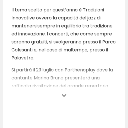
Il tema scelto per quest’anno è Tradizioni
Innovative ovvero la capacità del jazz di
mantenersisempre in equilibrio tra tradizione
ed innovazione. I concerti, che come sempre
saranno gratuiti, si svolgeranno presso il Parco
Colesanti e, nel caso di maltempo, presso il
Palavetro.
Si partirà il 29 luglio con Parthenoplay dove la
cantante Marina Bruno presenterà una
raffinata rivisitazione del grande repertorio
della musica napoletana insieme a Daniele
Pepe al sax, Pasquale Bardaro al vibrafono,
Giuseppe Di Capua al pianoforte, Aldo Vigorito
al contrabbasso e Giuseppe La Pusata alla
batteria.