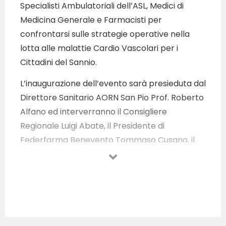
Specialisti Ambulatoriali dell’ASL, Medici di
Medicina Generale e Farmacisti per
confrontarsi sulle strategie operative nella
lotta alle malattie Cardio Vascolari per i
Cittadini del Sannio.
L’inaugurazione dell’evento sarà presieduta dal
Direttore Sanitario AORN San Pio Prof. Roberto
Alfano ed interverranno il Consigliere
Regionale Luigi Abate, il Presidente di
Federfarma Benevento Tommaso Cusano, il
Presidente dell’Ordine dei Medici Chirurghi ed
Odontoiatri della Provincia di Benevento
Giovanni Ianniello, il Presidente dell’Ordine dei
Farmacisti della Provincia di Benevento
Maurizio Manna e il Direttore della UOC
Cardiologia Interventistica UTIC dell’AORN San