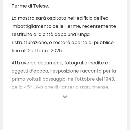
Terme di Telese.
La mostra sarà ospitata nell’edificio dell’ex
imbottigliamento delle Terme, recentemente
restituito alla città dopo una lunga
ristrutturazione, e resterà aperta al pubblico
fino al 12 ottobre 2025.
Attraverso documenti, fotografie inedite e
oggetti d’epoca, l’esposizione racconta per la
prima volta il passaggio, nell’ottobre del 1943,
della 45ª Divisione di Fanteria statunitense,
nota come “Thunderbirds”, che contribuì alla
liberazione della Valle Telesina. Composta in
gran parte da nativi americani di oltre
cinquanta tribù; la 45ª lasciò un’impronta
profonda nella storia della Campania interna.