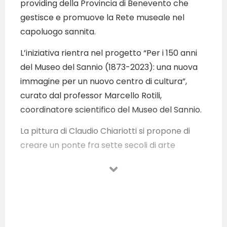
providing della Provincia di Benevento che
gestisce e promuove la Rete museale nel
capoluogo sannita.
L’iniziativa rientra nel progetto “Per i 150 anni
del Museo del Sannio (1873-2023): una nuova
immagine per un nuovo centro di cultura”,
curato dal professor Marcello Rotili,
coordinatore scientifico del Museo del Sannio.
La pittura di Claudio Chiariotti si propone di
creare un ponte fra sette secoli di arte
figurativa, collegando le opere dei Primitivi
Fiamminghi e dei Pittori Rinascimentali con
quelle di artisti del Novecento quali Carrà,
Casorati e De Chirico. Il titolo della mostra
“Arcanica” riflette con efficace neologismo