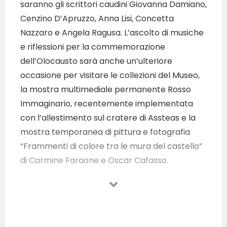
saranno gli scrittori caudini Giovanna Damiano,
Cenzino D’Apruzzo, Anna Lisi, Concetta
Nazzaro e Angela Ragusa. L’ascolto di musiche
e riflessioni per la commemorazione
dell’Olocausto sarà anche un’ulteriore
occasione per visitare le collezioni del Museo,
la mostra multimediale permanente Rosso
Immaginario, recentemente implementata
con l’allestimento sul cratere di Assteas e la
mostra temporanea di pittura e fotografia
“Frammenti di colore tra le mura del castello”
di Carmine Faraone e Oscar Cafasso.
L’iniziativa è organizzata in collaborazione con
l’Assessorato alla Cultura e Turismo del
Comune di Montesarchio.