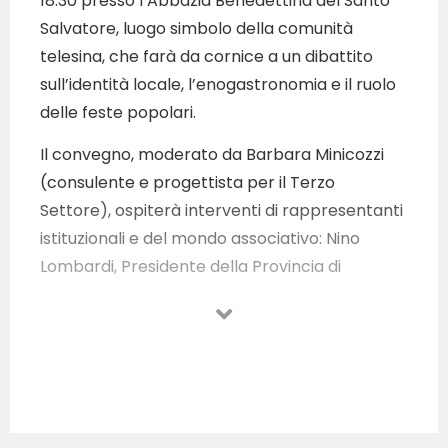
18:30 presso l’Abbazia Benedettina del Santo
Salvatore, luogo simbolo della comunità
telesina, che farà da cornice a un dibattito
sull’identità locale, l’enogastronomia e il ruolo
delle feste popolari.
Il convegno, moderato da Barbara Minicozzi
(consulente e progettista per il Terzo
Settore), ospiterà interventi di rappresentanti
istituzionali e del mondo associativo: Nino
Lombardi, Presidente della Provincia di
Benevento; Lorenzo Urbano, Presidente GAL
Titerno; Mino Mortaruolo, Consigliere Regione
Campania; Filippo Sardisco e Michele Di
Ridolfo, Ispettori UNPLI Sagra di Qualità e Lina
Laudando, già Presidente della Pro Loco di San
Salvatore Telesino. Ai saluti istituzionali