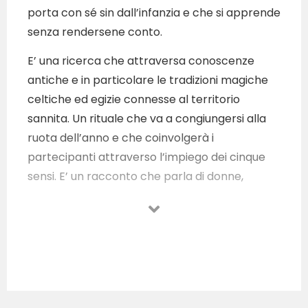
porta con sé sin dall’infanzia e che si apprende
senza rendersene conto.
E’ una ricerca che attraversa conoscenze
antiche e in particolare le tradizioni magiche
celtiche ed egizie connesse al territorio
sannita. Un rituale che va a congiungersi alla
ruota dell’anno e che coinvolgerà i
partecipanti attraverso l’impiego dei cinque
sensi. E’ un racconto che parla di donne,
nonne, dee. Di piante e di erbe per ritornare
alle radici.
“Janua. Museo delle Streghe Benevento”,
gestito dalla cooperativa Ideas, accoglierà il
suo pubblico il 22 dicembre, alle ore 19.30 per
dare inizio a questa nuova magica avventura. Il