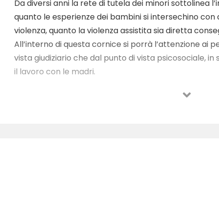
Da diversi anni la rete di tutela dei minori sottolinea
quanto le esperienze dei bambini si intersechino con qu
violenza, quanto la violenza assistita sia diretta con
All’interno di questa cornice si porrà l’attenzione ai pe
vista giudiziario che dal punto di vista psicosociale, in
il lavoro con le madri.
L’incontro verrà introdotto e coordinato dalla profess
Università del Sannio, le relazioni saranno tenute dal
Procura presso il Tribunale per i Minorenni di Napoli,
Tribunale per i Minorenni di Trieste, dottoressa Car
EVA.
Saranno proiettati video e sarà utilizzato materiale m
interventi, i partecipanti potranno intervenire e porr