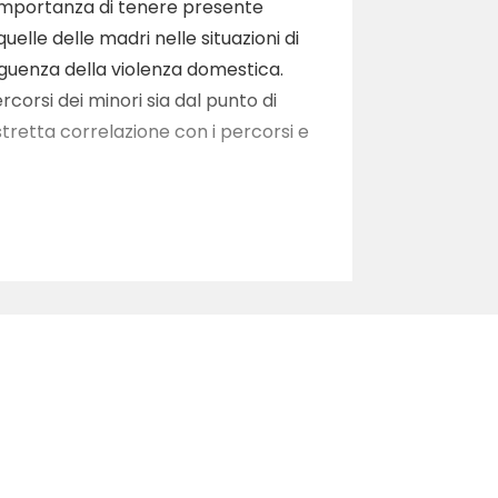
 l’importanza di tenere presente
elle delle madri nelle situazioni di
seguenza della violenza domestica.
rcorsi dei minori sia dal punto di
 stretta correlazione con i percorsi e
oressa Antonella Tartaglia Polcini,
la dottoressa Claudia DE LUCA,
 dottoressa Elisabetta MORESCHINI,
men FESTA, psicologa cooperativa
ultimediale a supporto degli
e domande ai relatori.