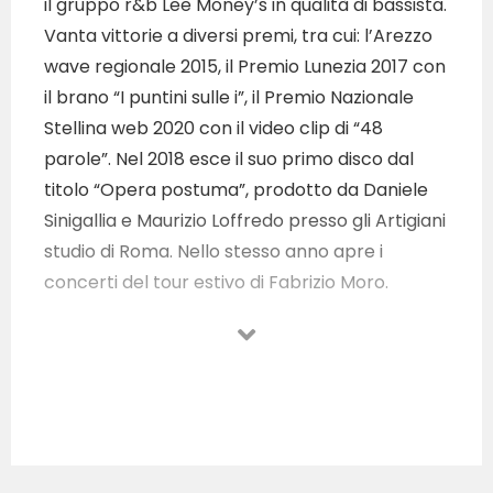
il gruppo r&b Lee Money’s in qualità di bassista.
Vanta vittorie a diversi premi, tra cui: l’Arezzo
wave regionale 2015, il Premio Lunezia 2017 con
il brano “I puntini sulle i”, il Premio Nazionale
Stellina web 2020 con il video clip di “48
parole”. Nel 2018 esce il suo primo disco dal
titolo “Opera postuma”, prodotto da Daniele
Sinigallia e Maurizio Loffredo presso gli Artigiani
studio di Roma. Nello stesso anno apre i
concerti del tour estivo di Fabrizio Moro.
Nell’estate del 2021 collabora con Giuseppe
Spedino Moffa per la scrittura della canzone
“Che nu sciore mmocche” in occasione della
festa della musica. Nel 2021 apre i concerti di
Paolo Benvegnù, Sahasa Torrisi, Pierpaolo
Capovilla, Africa Unite, Enrico Ruggeri,