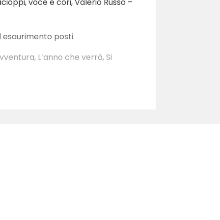
ioppi, voce e cori, Valerio Russo –
d esaurimento posti.
vventura, L’anno che verrà, Si
ni in mente, Caruso, Dieci ragazze,
toria della musica italiana grazie a
024 – Auditorium “Fra Pietro Maria