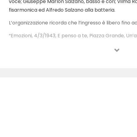
voce; Giuseppe Marlon Salzano, basso e cori; Vilma Rac
fisarmonica ed Alfredo Salzano alla batteria.
L’organizzazione ricorda che l’ingresso è libero fino a
“Emozioni, 4/3/1943, E penso a te, Piazza Grande, Un’a
viaggiare, Futura, Amarsi un pò, Anna e Marco, Mi ritor
Attenti al lupo” e tanti altri brani che hanno fatto la s
Lucio Dalla e Lucio Battisti.
Appuntamento alle ore 20.00 di mercoledì 19 giugno 2
dè Giovanni” – Fatebenefratelli di Benevento.