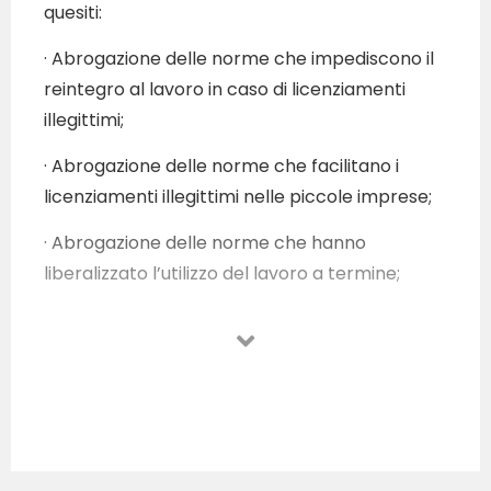
quesiti:
· Abrogazione delle norme che impediscono il
reintegro al lavoro in caso di licenziamenti
illegittimi;
· Abrogazione delle norme che facilitano i
licenziamenti illegittimi nelle piccole imprese;
· Abrogazione delle norme che hanno
liberalizzato l’utilizzo del lavoro a termine;
· Abrogazione delle norme che impediscono, in
caso di infortunio sul lavoro negli appalti, di
estendere la responsabilità all’impresa
appaltante.
L’ANPI di Benevento aderisce alla campagna
nella convinzione che, per la nostra