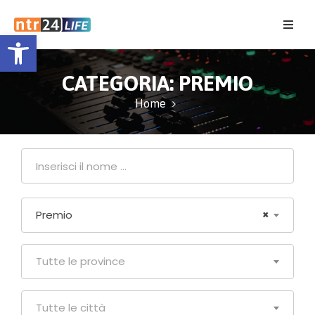
Open toolbar
Home
CATEGORIA:
PREMIO
Eventi
Home
Contatti
Premio
×
Tutte le province
Tutte le città