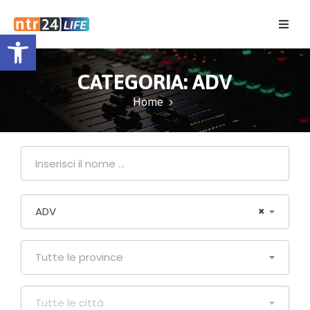
Open toolbar
Home
CATEGORIA:
ADV
Eventi
Home
Contatti
ADV
×
Tutte le province
Tutte le città