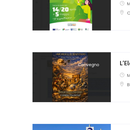
M
C
L’El
Convegno
M
B