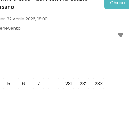
Chiuso
rsano
er, 22 Aprile 2026
, 18:00
enevento
5
6
7
…
231
232
233