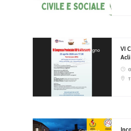
VI 
Convegno
Acli
G
T
Inc