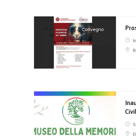
Pros
Convegno
M
B
Ina
Inaugurazione
Civi
S
D