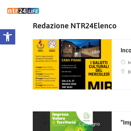
Redazione NTR24Elenco
Open toolbar
Inc
Libri
M
B
“Imp
Convegno