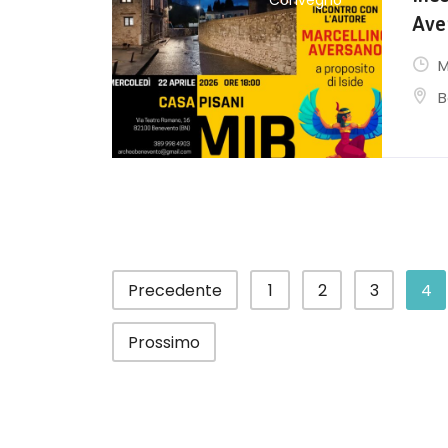
Convegno
Ave
M
B
Precedente
1
2
3
4
Prossimo