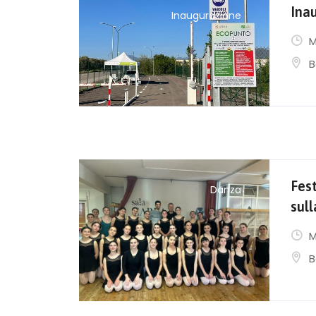
Ina
Inaugurazione
M
B
Fest
Danza
sul
M
B